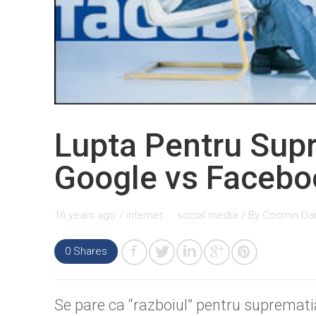
Lupta Pentru Sup
Google vs Facebo
16 years ago
/
internet
social media
/ By
Cosmin Da
0 Shares
Se pare ca “razboiul” pentru suprematia