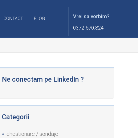
Vrei sa vorbim?
CONTACT
BLOG
0372-570.824
Ne conectam pe LinkedIn ?
Categorii
chestionare / sondaje