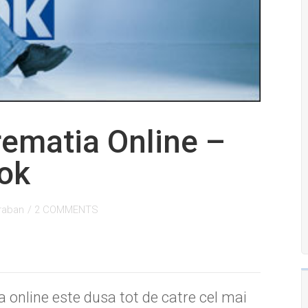
rematia Online –
ok
raban
/
2 COMMENTS
 online este dusa tot de catre cel mai