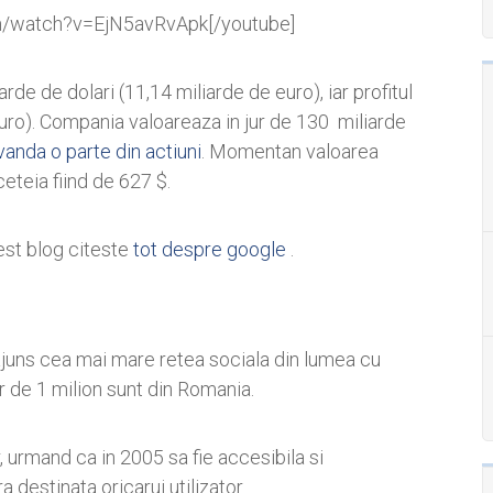
m/watch?v=EjN5avRvApk[/youtube]
arde de dolari (11,14 miliarde de euro), iar profitul
euro). Compania valoareaza in jur de 130 miliarde
vanda o parte din actiuni
. Momentan valoarea
eteia fiind de 627 $.
est blog citeste
tot despre google
.
ajuns cea mai mare retea sociala din lumea cu
ur de 1 milion sunt din Romania.
, urmand ca in 2005 sa fie accesibila si
 destinata oricarui utilizator.