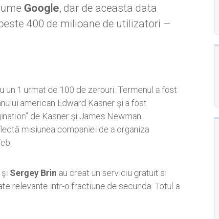
anume
Google
, dar de aceasta data
peste 400 de milioane de utilizatori –
u un 1 urmat de 100 de zerouri. Termenul a fost
anului american Edward Kasner şi a fost
agination” de Kasner şi James Newman.
flectă misiunea companiei de a organiza
Web.
şi
Sergey Brin
au creat un serviciu gratuit si
ate relevante intr-o fractiune de secunda. Totul a