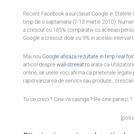
Recent Facebook a surclasat Google in Statele U
timp de o saptamana (7-13 martie 2010). Numarul
a crescut cu 185% comparativ cu aceeasi perioada
Google a crescut doar cu 9% in acelasi interval 
Mai nou
Google afisaza rezultate in timp real fo
articol despre
wall-streeat.ro
arata ca Utilizatori
online, iar unele voci afirma ca prieteniile lega
rapid vanzarea de servicii sau produse , crescand 
Tu ce crezi ? Cine va castiga ? Pe cine pariezi ?
[poll 