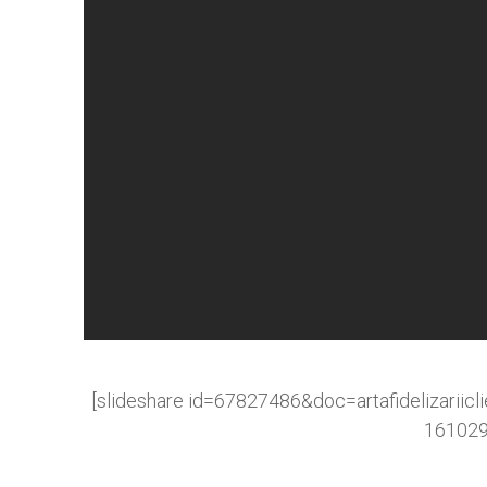
[slideshare id=67827486&doc=artafidelizariicli
161029