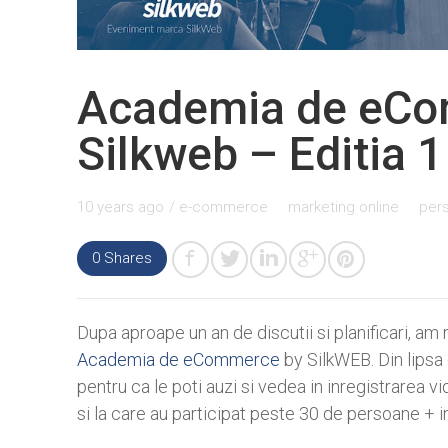
Academia de eCo
Silkweb – Editia 1
10 years ago
/
e-commerce
marketing online
per
0
Shares
Dupa aproape un an de discutii si planificari, am
Academia de eCommerce
by SilkWEB. Din lipsa 
pentru ca le poti auzi si vedea in inregistrarea v
si la care au participat peste 30 de persoane +