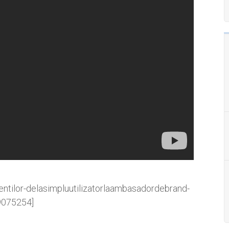
entilor-delasimpluutilizatorlaambasadordebrand-
075254]