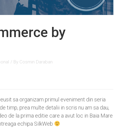
mmerce by
sonal
/ By
Cosmin Daraban
 reusit sa organizam primul eveniment din seria
de timp, prea multe detalii in scris nu am sa dau,
ideo de la prima editie care a avut loc in Baia Mare
 intreaga echipa SilkWeb