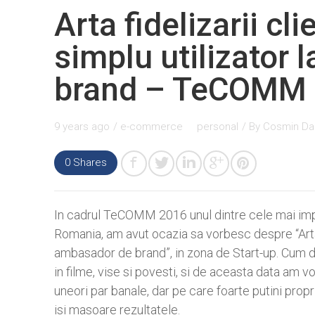
Arta fidelizarii cli
simplu utilizator
brand – TeCOMM
9 years ago
/
e-commerce
personal
/ By
Cosmin Da
0
Shares
In cadrul TeCOMM 2016 unul dintre cele mai i
Romania, am avut ocazia sa vorbesc despre “Arta fi
ambasador de brand”, in zona de Start-up. Cum d
in filme, vise si povesti, si de aceasta data am vo
uneori par banale, dar pe care foarte putini propr
isi masoare rezultatele.