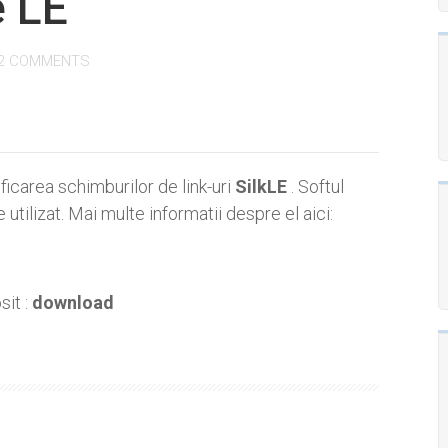
e LE
2 COMMENTS
icarea schimburilor de link-uri
SilkLE
. Softul
 utilizat. Mai multe informatii despre el aici:
sit :
download