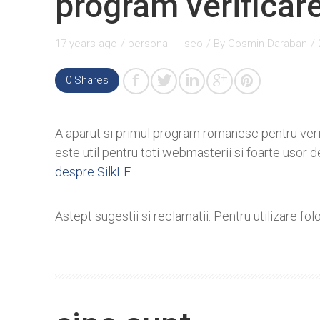
program verificar
17 years ago
/
personal
seo
/ By
Cosmin Daraban
/
0
Shares
A aparut si primul program romanesc pentru verif
este util pentru toti webmasterii si foarte usor de
despre SilkLE
Astept sugestii si reclamatii. Pentru utilizare folo