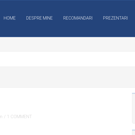
HOME
DESPRE MINE
RECOMANDARI
PREZENTARI
an
/
1 COMMENT