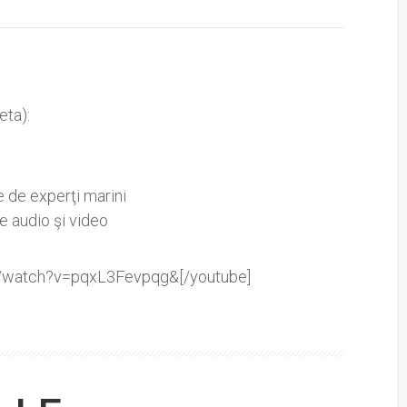
eta):
e de experţi marini
re audio şi video
m/watch?v=pqxL3Fevpqg&[/youtube]