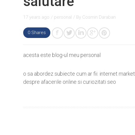
salutare
17 years ago
/
personal
/ By
Cosmin Daraban
0
Shares
acesta este blog-ul meu personal
o sa abordez subiecte cum ar fii: internet mark
despre afacerile online si curiozitati seo