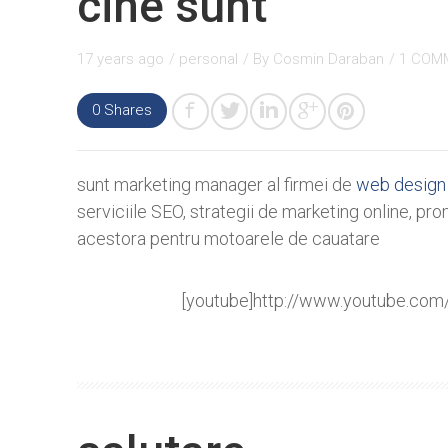
cine sunt
17 years ago
/
personal
/ By
Cosmin Daraban
/
1 COM
0
Shares
sunt marketing manager al firmei de
web design
serviciile SEO, strategii de marketing online, pro
acestora pentru motoarele de cauatare
[youtube]http://www.youtube.co