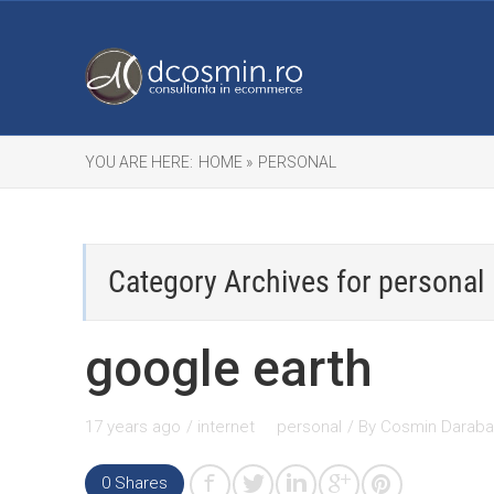
YOU ARE HERE:
HOME »
PERSONAL
Category Archives for
personal
google earth
17 years ago
/
internet
personal
/ By
Cosmin Darab
0
Shares