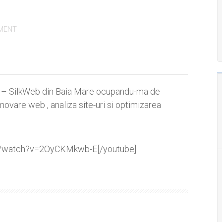
MENT
– SilkWeb din Baia Mare ocupandu-ma de
movare web , analiza site-uri si optimizarea
m/watch?v=2OyCKMkwb-E[/youtube]