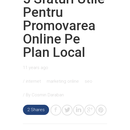
Pentru
Promovarea
Online Pe
Plan Local
11 years ago
/
internet
marketing online
seo
/ By
Cosmin Daraban
2 Shares