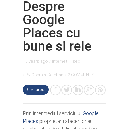
Despre
Google
Places cu
bune si rele
15 years ago
/
internet
seo
/ By
Cosmin Daraban
/
2 COMMENTS
0
Shares
Prin intermediul serviciului
Google
Places
proprietarii afacerilor au
posibilitatea de a fi listati rapid pe