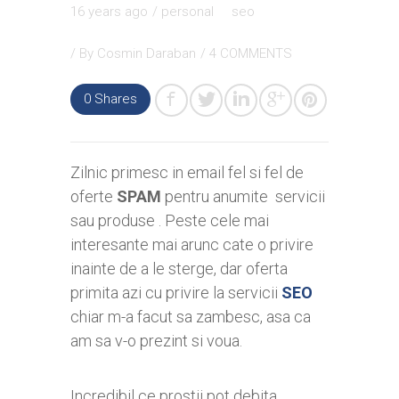
16 years ago
/
personal
seo
/ By
Cosmin Daraban
/
4 COMMENTS
0
Shares
Zilnic primesc in email fel si fel de
oferte
SPAM
pentru anumite servicii
sau produse . Peste cele mai
interesante mai arunc cate o privire
inainte de a le sterge, dar oferta
primita azi cu privire la servicii
SEO
chiar m-a facut sa zambesc, asa ca
am sa v-o prezint si voua.
Incredibil ce prostii pot debita