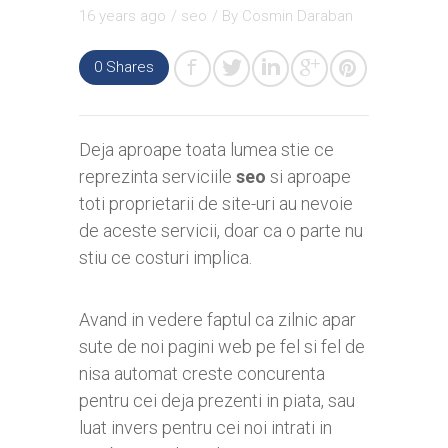
16 years ago
/
seo
/ By
Cosmin Daraban
0
Shares
Deja aproape toata lumea stie ce
reprezinta serviciile
seo
si aproape
toti proprietarii de site-uri au nevoie
de aceste servicii, doar ca o parte nu
stiu ce costuri implica.
Avand in vedere faptul ca zilnic apar
sute de noi pagini web pe fel si fel de
nisa automat creste concurenta
pentru cei deja prezenti in piata, sau
luat invers pentru cei noi intrati in