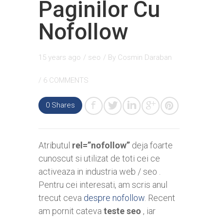
Paginilor Cu
Nofollow
15 years ago
/
seo
/ By
Cosmin Daraban
/
6 COMMENTS
0
Shares
Atributul
rel=”nofollow”
deja foarte
cunoscut si utilizat de toti cei ce
activeaza in industria web / seo .
Pentru cei interesati, am scris anul
trecut ceva
despre nofollow
. Recent
am pornit cateva
teste seo
, iar