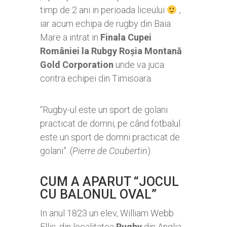
timp de 2 ani in perioada liceului
,
iar acum echipa de rugby din Baia
Mare a intrat in
Finala Cupei
României la Rubgy Roșia Montană
Gold Corporation
unde va juca
contra echipei din Timisoara.
“Rugby-ul este un sport de golani
practicat de domni, pe când fotbalul
este un sport de domni practicat de
golani”. (
Pierre de Coubertin
).
CUM A APARUT “JOCUL
CU BALONUL OVAL”
In anul 1823 un elev, William Webb
Ellis, din localitatea
Rugby
din Anglia,