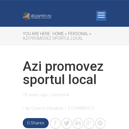
YOU ARE HERE:
HOME »
PERSONAL »
AZI PROMOVEZ SPORTUL LOCAL
Azi promovez
sportul local
14 years ago
/
personal
/ By
Cosmin Daraban
/
3 COMMENTS
0 Shares