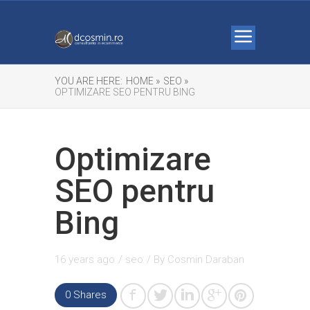
YOU ARE HERE:
HOME »
SEO »
OPTIMIZARE SEO PENTRU BING
Optimizare
SEO pentru
Bing
16 years ago
/
seo
/ By
Cosmin Daraban
0 Shares