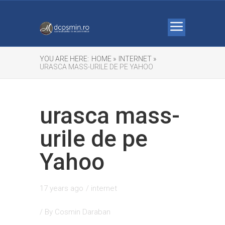
YOU ARE HERE:
HOME »
INTERNET »
URASCA MASS-URILE DE PE YAHOO
urasca mass-
urile de pe
Yahoo
17 years ago
/
internet
/ By
Cosmin Daraban