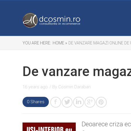
YOU ARE HERE:
HOME »
DE VANZARE MAGAZI ONLINE DE 
De vanzare magazi
16 years ago
/ By
Cosmin Daraban
0 Shares
Deoarece criza ec