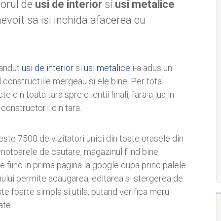
torul de
usi de interior
si
usi metalice
evoit sa isi inchida afacerea cu
vandut
usi de interior
si
usi metalice
i-a adus un
 constructiile mergeau si ele bine. Per total
in toata tara spre clientii finali, fara a lua in
onstructorii din tara.
ste 7500 de vizitatori unici din toate orasele din
 motoarele de cautare, magazinul fiind bine
te fiind in prima pagina la google dupa principalele
lui permite adaugarea, editarea si stergerea de
te foarte simpla si utila, putand verifica meru
ate.