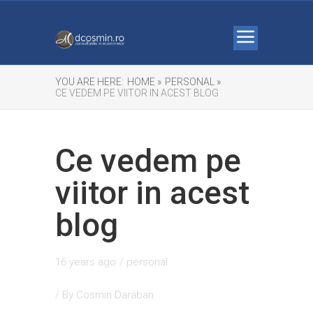
YOU ARE HERE:
HOME »
PERSONAL »
CE VEDEM PE VIITOR IN ACEST BLOG
Ce vedem pe
viitor in acest
blog
16 years ago
/
personal
/ By
Cosmin Daraban