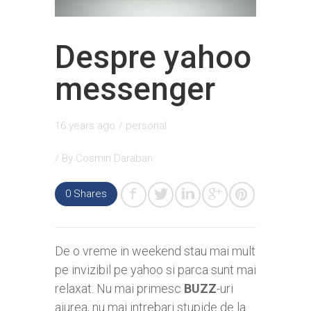
Despre yahoo
messenger
16 years ago
/
personal
/ By
Cosmin Daraban
0
Shares
De o vreme in weekend stau mai mult
pe invizibil pe yahoo si parca sunt mai
relaxat. Nu mai primesc
BUZZ
-uri
aiurea, nu mai intrebari stupide de la