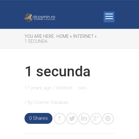
YOU ARE HERE:
HOME »
INTERNET »
1 SECUNDA
1 secunda
17 years ago
/
internet
seo
/ By
Cosmin Daraban
0 Shares