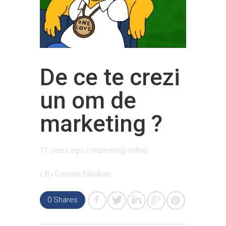
De ce te crezi
un om de
marketing ?
11 years ago
/
marketing online
/ By
Cosmin Daraban
0
Shares