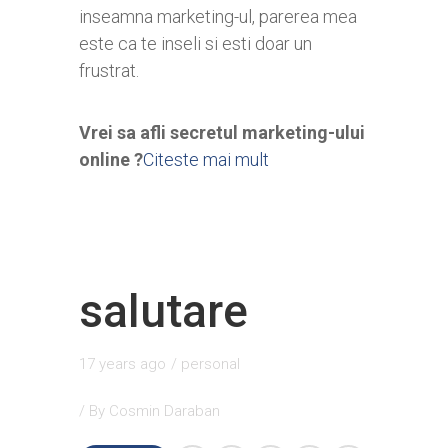
inseamna marketing-ul, parerea mea
este ca te inseli si esti doar un
frustrat.
Vrei sa afli secretul marketing-ului
online ?
Citeste mai mult
salutare
17 years ago
/
personal
/ By
Cosmin Daraban