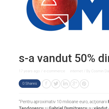
s-a vandut 50% d
17 years ago
/
e-commerce
internet
/ By
Cosmin Da
0
Shares
“Pentru aproximativ 10 milioane euro, acţionarii
Teodosescu
şi
Gabriel Dumitrescu
au
vândut