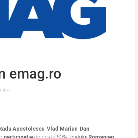
in emag.ro
raban
Radu Apostolescu
,
Vlad Marian
,
Dan
o
participaţie
de peste 50% fondului
Romanian