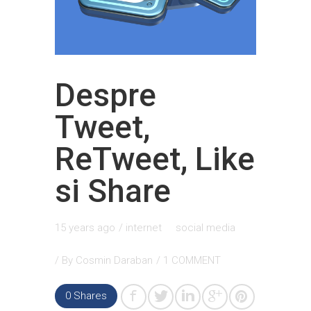
Despre
Tweet,
ReTweet, Like
si Share
15 years ago
/
internet
social media
/ By
Cosmin Daraban
/
1 COMMENT
0
Shares