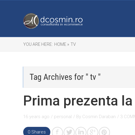
YOU ARE HERE:
HOME »
TV
Tag Archives for " tv "
Prima prezenta la
16 years ago
/
personal
/ By
Cosmin Daraban
/
3 COM
0
Shares