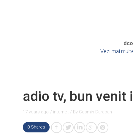
dco
Vezi mai multe
adio tv, bun venit 
17 years ago
/
internet
/ By
Cosmin Daraban
0
Shares