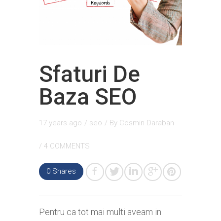
Sfaturi De
Baza SEO
17 years ago
/
seo
/ By
Cosmin Daraban
/
4 COMMENTS
0
Shares
Pentru ca tot mai multi aveam in