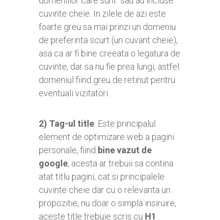
domeniilor care sunt sau au incluse
cuvinte cheie. In zilele de azi este
foarte greu sa mai prinzi un domeniu
de preferinta scurt (un cuvant cheie),
asa ca ar fi bine creeata o legatura de
cuvinte, dar sa nu fie prea lungi, astfel
domeniul fiind greu de retinut pentru
eventuali vizitatori.
2) Tag-ul title
. Este principalul
element de optimizare web a pagini
personale, fiind
bine vazut de
google
, acesta ar trebuii sa contina
atat titlu pagini, cat si principalele
cuvinte cheie dar cu o relevanta un
propozitie, nu doar o simpla insiruire,
aceste title trebuie scris cu
H1
.