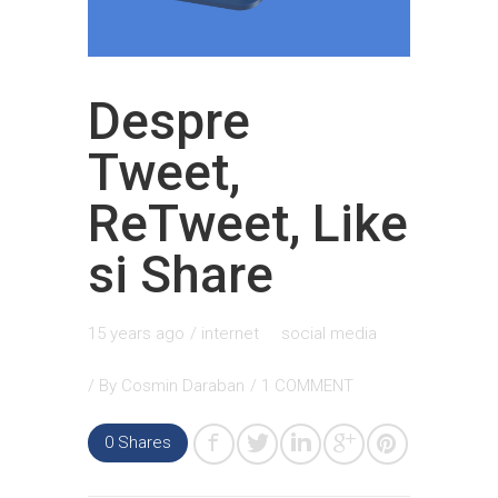
Despre
Tweet,
ReTweet, Like
si Share
15 years ago
/
internet
social media
/ By
Cosmin Daraban
/
1 COMMENT
0
Shares