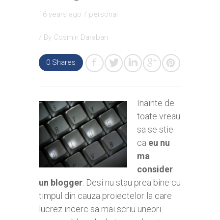
16 years ago
/
personal
/ By
Cosmin Daraban
0
Shares
Inainte de
toate vreau
sa se stie
ca
eu nu
ma
consider
un blogger
. Desi nu stau prea bine cu
timpul din cauza proiectelor la care
lucrez incerc sa mai scriu uneori