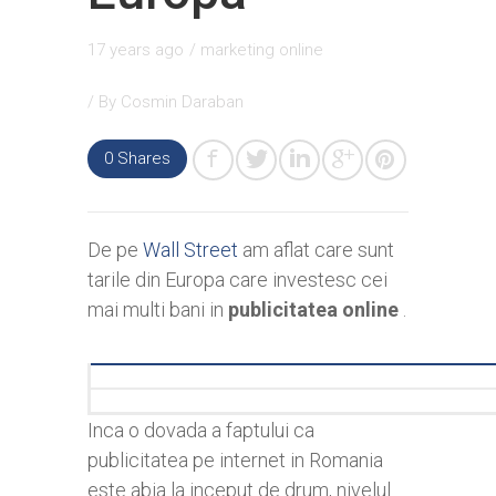
17 years ago
/
marketing online
/ By
Cosmin Daraban
0
Shares
De pe
Wall Street
am aflat care sunt
tarile din Europa care investesc cei
mai multi bani in
publicitatea online
.
Inca o dovada a faptului ca
publicitatea pe internet in Romania
este abia la inceput de drum, nivelul