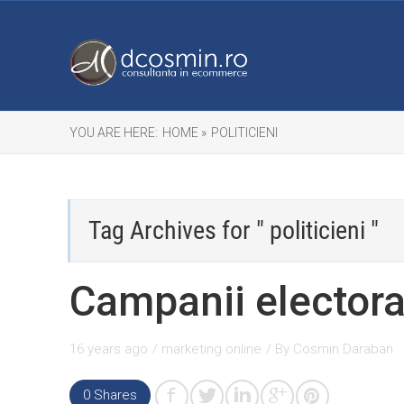
YOU ARE HERE:
HOME »
POLITICIENI
Tag Archives for " politicieni "
Campanii electora
16 years ago
/
marketing online
/ By
Cosmin Daraban
0
Shares