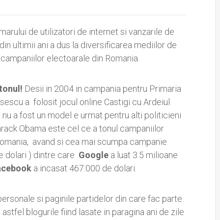
arului de utilizatori de internet si vanzarile de
in ultimii ani a dus la diversificarea mediilor de
campaniilor electoarale din Romania.
tonul!
Desii in 2004 in campania pentru Primaria
sescu a folosit jocul online Castigi cu Ardeiul
nu a fost un model e urmat pentru alti politicieni
arack Obama este cel ce a tonul campaniilor
din Romania, avand si cea mai scumpa campanie
e dolari ) dintre care
Google
a luat 3.5 milioane
acebook
a incasat 467.000 de dolari.
ersonale si paginile partidelor din care fac parte.
astfel blogurile fiind lasate in paragina ani de zile