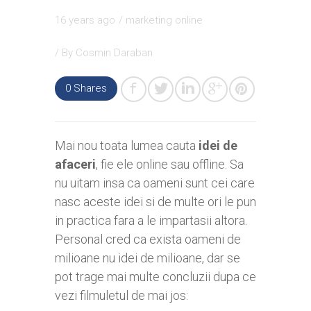
16 years ago
/
marketing online
/ By
Cosmin Daraban
0
Shares
Mai nou toata lumea cauta
idei de
afaceri
, fie ele online sau offline. Sa
nu uitam insa ca oameni sunt cei care
nasc aceste idei si de multe ori le pun
in practica fara a le impartasii altora.
Personal cred ca exista oameni de
milioane nu idei de milioane, dar se
pot trage mai multe concluzii dupa ce
vezi filmuletul de mai jos: