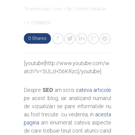
14 years ago
/
seo
/ By
Cosmin Daraban
/
1 COMMENT
0
Shares
[youtube]http://www.youtube.com/w
atch?v=5ULzH56KRzc[/youtube]
Despre
SEO
am scris
cateva articole
pe acest blog, iar analizand numarul
de vizualizari se pare informatiile nu
au fost trecute cu vederea, in
acesta
pagina
am enumerat cateva aspecte
de care trebuie tinut cont atunci cand