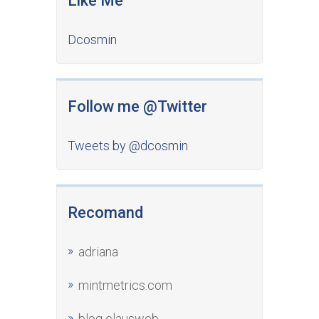
Like Me
Dcosmin
Follow me @Twitter
Tweets by @dcosmin
Recomand
adriana
mintmetrics.com
blog clausweb