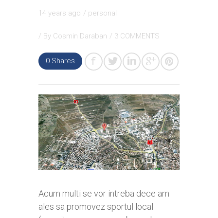
14 years ago
/
personal
/ By
Cosmin Daraban
/
3 COMMENTS
0
Shares
Acum multi se vor intreba dece am
ales sa promovez sportul local