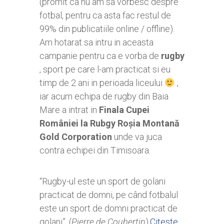
(promit ca nu am sa vorbesc despre
fotbal, pentru ca asta fac restul de
99% din publicatiile online / offline).
Am hotarat sa intru in aceasta
campanie pentru ca e vorba de
rugby
, sport pe care l-am practicat si eu
timp de 2 ani in perioada liceului
,
iar acum echipa de rugby din Baia
Mare a intrat in
Finala Cupei
României la Rubgy Roșia Montană
Gold Corporation
unde va juca
contra echipei din Timisoara.
“Rugby-ul este un sport de golani
practicat de domni, pe când fotbalul
este un sport de domni practicat de
golani”. (
Pierre de Coubertin
).
Citeste