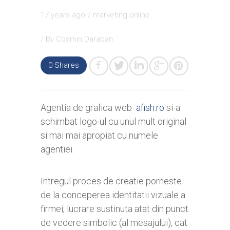
17 years ago
/
marketing online
/ By
Cosmin Daraban
0
Shares
Agentia de grafica web
afish.ro
si-a
schimbat logo-ul cu unul mult original
si mai mai apropiat cu numele
agentiei.
Intregul proces de creatie porneste
de la conceperea identitatii vizuale a
firmei, lucrare sustinuta atat din punct
de vedere simbolic (al mesajului), cat