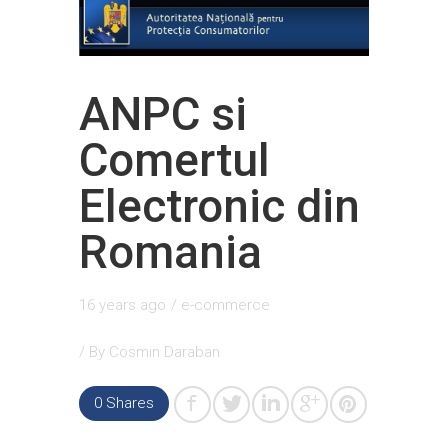
ANPC si
Comertul
Electronic din
Romania
16 years ago
/
e-commerce
/ By
Cosmin Daraban
0
Shares