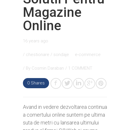
Magazine
Online
16 years ago
/
chestionare / sondaje
e-commerce
/ By
Cosmin Daraban
/
1 COMMENT
0
Shares
Avand in vedere dezvoltarea continua
a comertului online suntem pe ultima
suta de metri cu lansarea ultimului