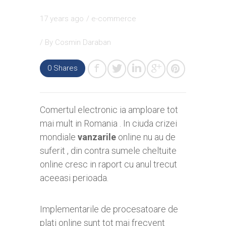
17 years ago
/
e-commerce
/ By
Cosmin Daraban
0
Shares
Comertul electronic ia amploare tot
mai mult in Romania . In ciuda crizei
mondiale
vanzarile
online nu au de
suferit , din contra sumele cheltuite
online cresc in raport cu anul trecut
aceeasi perioada.
Implementarile de procesatoare de
plati online sunt tot mai frecvent