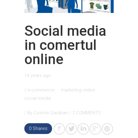
Social media
in comertul
online
14 years ago
/
e-commerce
marketing online
social media
/ By
Cosmin Daraban
/
2 COMMENTS
0
Shares