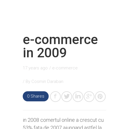
e-commerce
in 2009
17 years ago
/
e-commerce
/ By
Cosmin Daraban
0
Shares
in 2008 comertul online a crescut cu
53% fata de 2007 ajungand astfel la