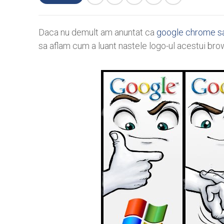
Daca nu demult am anuntat ca
google chrome sa
sa aflam cum a luant nastele logo-ul acestui br