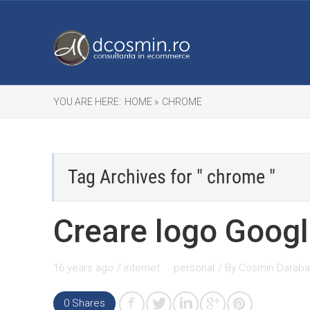
YOU ARE HERE:
HOME »
CHROME
Tag Archives for " chrome "
Creare logo Goog
16 years ago
/
internet
personal
/ By
Cosmin Darab
0
Shares