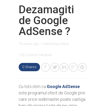
Dezamagiti
de Google
AdSense ?
16 years ago
/
marketing online
/ By
Cosmin Daraban
0
Shares
Cu totii stim ca
Google AdSense
este programul oferit de Google prin
care orice webmaster poate castiga
bani din propriul site de pe urma