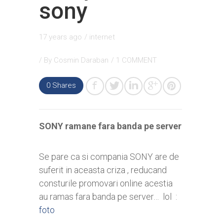
sony
17 years ago
/
internet
/ By
Cosmin Daraban
/
1 COMMENT
0
Shares
SONY ramane fara banda pe server
Se pare ca si compania SONY are de
suferit in aceasta criza , reducand
consturile promovari online acestia
au ramas fara banda pe server… lol :
foto