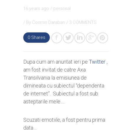
16 years ago
/
personal
/ By
Cosmin Daraban
/
3 COMMENTS
0
Shares
Dupa cum am anuntat ieri pe
Twitter
,
am fost invitat de catre Axa
Transilvania la emisiunea de
dimineata cu subiectul “dependenta
de internet”. Subiectul a fost sub
asteptarile mele….
Scuzati emotiile, a fost pentru prima
data…