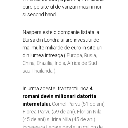
euro pe site-ul de vanzari masini noi
si second hand.
Naspers este o companie listata la
Bursa din Londra si are investitii de
mai multe miliarde de euro in site-uri
din lumea intreaga (
Europa, Rusia,
China, Brazilia, India, Africa de Sud
sau Thailanda ).
In urma acestei tranzactii inca
4
romani devin milionari datorita
internetului
,
Cornel Parvu (51 de ani),
Florea Parvu (59 de ani), Florian Nila
(45 de ani) si Irina Nila (45 de ani)
incaseaza fiecare peste un milion de