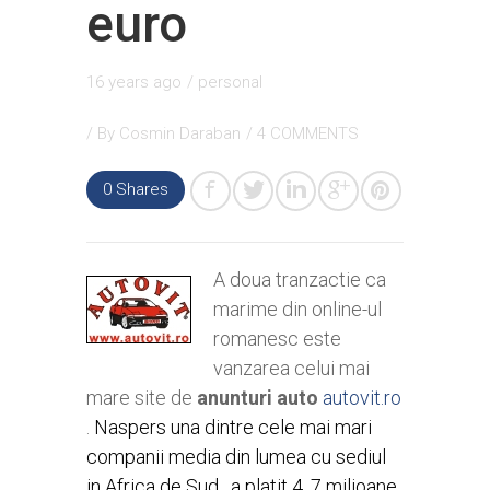
euro
16 years ago
/
personal
/ By
Cosmin Daraban
/
4 COMMENTS
0
Shares
A doua tranzactie ca
marime din online-ul
romanesc este
vanzarea celui mai
mare site de
anunturi auto
autovit.ro
.
Naspers
una dintre cele mai mari
companii media din lumea cu sediul
in Africa de Sud , a platit 4, 7 milioane