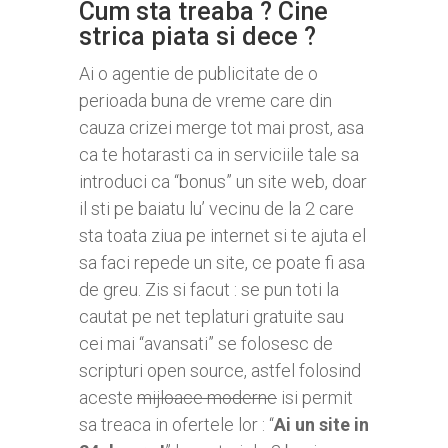
Cum sta treaba ? Cine
strica piata si dece ?
Ai o agentie de publicitate de o
perioada buna de vreme care din
cauza crizei merge tot mai prost, asa
ca te hotarasti ca in serviciile tale sa
introduci ca “bonus” un site web, doar
il sti pe baiatu lu’ vecinu de la 2 care
sta toata ziua pe internet si te ajuta el
sa faci repede un site, ce poate fi asa
de greu. Zis si facut : se pun toti la
cautat pe net teplaturi gratuite sau
cei mai “avansati” se folosesc de
scripturi open source, astfel folosind
aceste
mijloace moderne
isi permit
sa treaca in ofertele lor : “
Ai un site in