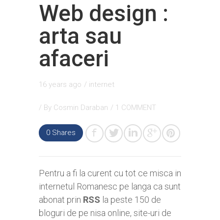
Web design :
arta sau
afaceri
16 years ago
/
internet
/ By
Cosmin Daraban
/
1 COMMENT
0
Shares
Pentru a fi la curent cu tot ce misca in
internetul Romanesc pe langa ca sunt
abonat prin
RSS
la peste 150 de
bloguri de pe nisa online, site-uri de