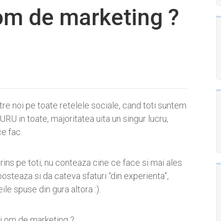
 om de marketing ?
tre noi pe toate retelele sociale, cand toti suntem
RU in toate, majoritatea uita un singur lucru,
ce fac.
rins pe toti, nu conteaza cine ce face si mai ales
osteaza si da cateva sfaturi “din experienta”,
eile spuse din gura altora :).
sti om de marketing ?