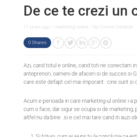
De ce te crezi un
11 years ago
/
marketing online
/ By
Cosmin Daraban
0
Shares
Azi, cand totul e online, cand toti ne conectam in
anteprenori, oameni de afaceri si de succes si GU
care este defapt cel mai imporant : cine sunt si 
Acum e perioada in care marketing-ul online i-a p
cum o face, dar sigur se ocupa si de marketing, p
altfel nu da bine…si e cel mai tare cand iti auzi id
Si totusi, cum ai ajuns tu la concluzia ca e