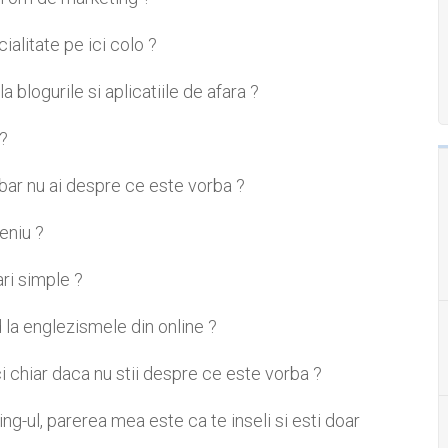
ialitate pe ici colo ?
a blogurile si aplicatiile de afara ?
 ?
bar nu ai despre ce este vorba ?
meniu ?
ari simple ?
d la englezismele din online ?
i chiar daca nu stii despre ce este vorba ?
g-ul, parerea mea este ca te inseli si esti doar